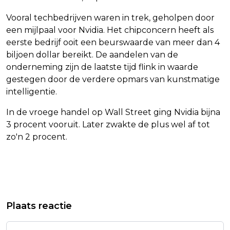
Vooral techbedrijven waren in trek, geholpen door
een mijlpaal voor Nvidia. Het chipconcern heeft als
eerste bedrijf ooit een beurswaarde van meer dan 4
biljoen dollar bereikt. De aandelen van de
onderneming zijn de laatste tijd flink in waarde
gestegen door de verdere opmars van kunstmatige
intelligentie.
In de vroege handel op Wall Street ging Nvidia bijna
3 procent vooruit. Later zwakte de plus wel af tot
zo'n 2 procent.
Vorig artikel
Volgend artikel
WAARDE BITCOIN BOVEN 112.000
DRIE MENSEN AANGEHOUDEN VOOR
Plaats reactie
DOLLAR
VERKOOP VERVALSTE