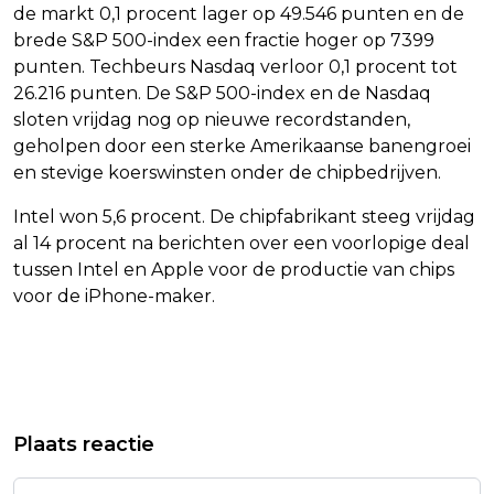
de markt 0,1 procent lager op 49.546 punten en de
brede S&P 500-index een fractie hoger op 7399
punten. Techbeurs Nasdaq verloor 0,1 procent tot
26.216 punten. De S&P 500-index en de Nasdaq
sloten vrijdag nog op nieuwe recordstanden,
geholpen door een sterke Amerikaanse banengroei
en stevige koerswinsten onder de chipbedrijven.
Intel won 5,6 procent. De chipfabrikant steeg vrijdag
al 14 procent na berichten over een voorlopige deal
tussen Intel en Apple voor de productie van chips
voor de iPhone-maker.
Vorig artikel
Volgend artikel
LONDON HEATHROW ZIET MINDER
SHORTTRACKBROERS VAN 'T WOUT
Plaats reactie
PASSAGIERS DOOR OORLOG MIDDEN-
GAAN SAMENWERKEN MET TEAM
OOSTEN