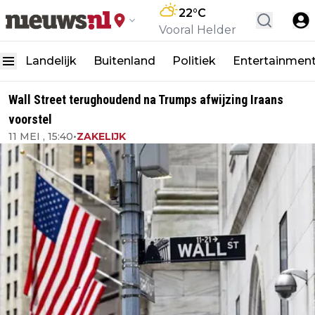
22
°C
Vooral Helder
Landelijk
Buitenland
Politiek
Entertainmen
Wall Street terughoudend na Trumps afwijzing Iraans
voorstel
11 MEI , 15:40
•
ZAKELIJK