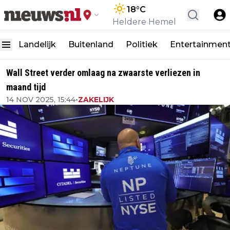
18
°C
Heldere Hemel
Landelijk
Buitenland
Politiek
Entertainmen
Wall Street verder omlaag na zwaarste verliezen in
maand tijd
14 NOV 2025, 15:44
•
ZAKELIJK