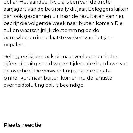
dollar. Het aandeel Nvidia is een van de grote
aanjagers van de beursrally dit jaar. Beleggers kijken
dan ook gespannen uit naar de resultaten van het
bedrijf die volgende week naar buiten komen. Die
zullen waarschijnlijk de stemming op de
beursvloeren in de laatste weken van het jaar
bepalen.
Beleggers kijken ook uit naar veel economische
cijfers, die uitgesteld waren tijdens de shutdown van
de overheid. De verwachting is dat deze data
binnenkort naar buiten komen nu de langste
overheidssluiting ooit is beëindigd.
Vorig artikel
Volgend artikel
ZWITSERLAND BEREIKT NA LANG
BUMA NA OPSTAPPEN WIJERS: HAD
Plaats reactie
ONDERHANDELEN HANDELSDEAL MET