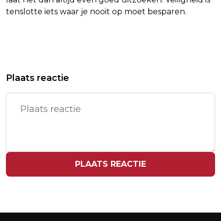
tenslotte iets waar je nooit op moet besparen.
Vorig artikel
Volgend artikel
OUD-WERKNEMER (58) DEFENSIE
5 REDENEN WAAROM EEN LUXE
Plaats reactie
OPGEPAKT OP SCHIPHOL OM
HORLOGE EEN SLIMME INVESTERING
CORRUPTIE
IS
PLAATS REACTIE