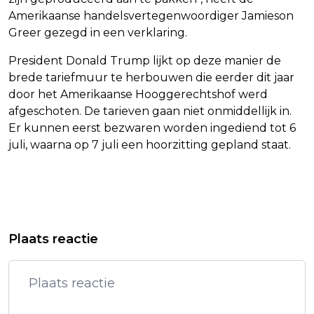
Amerikaanse handelsvertegenwoordiger Jamieson
Greer gezegd in een verklaring.
President Donald Trump lijkt op deze manier de
brede tariefmuur te herbouwen die eerder dit jaar
door het Amerikaanse Hooggerechtshof werd
afgeschoten. De tarieven gaan niet onmiddellijk in.
Er kunnen eerst bezwaren worden ingediend tot 6
juli, waarna op 7 juli een hoorzitting gepland staat.
Vorig artikel
Volgend artikel
VERKOOP KORTINGSPAS TREINEN
ZEKER ZES DODEN BIJ ISRAËLISCHE
Plaats reactie
STOPT ALS KOSTEN TE HOOG
AANVALLEN IN LIBANON
WORDEN