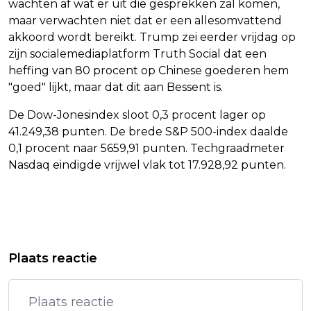
wachten af wat er uit die gesprekken zal komen,
maar verwachten niet dat er een allesomvattend
akkoord wordt bereikt. Trump zei eerder vrijdag op
zijn socialemediaplatform Truth Social dat een
heffing van 80 procent op Chinese goederen hem
"goed" lijkt, maar dat dit aan Bessent is.
De Dow-Jonesindex sloot 0,3 procent lager op
41.249,38 punten. De brede S&P 500-index daalde
0,1 procent naar 5659,91 punten. Techgraadmeter
Nasdaq eindigde vrijwel vlak tot 17.928,92 punten.
Vorig artikel
Volgend artikel
WILLEM II NA NEDERLAAG TEGEN
BLOOMBERG: VS FOCUSSEN OP 20
Plaats reactie
HERACLES IN GROTE
LANDEN BIJ EERSTE
DEGRADATIEZORGEN
HANDELSGESPREKKEN