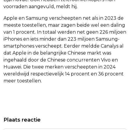
voorraden aangevuld, meldt hij.
Apple en Samsung verscheepten net als in 2023 de
meeste toestellen, maar zagen beide wel een daling
van 1 procent. In totaal werden net geen 226 miljoen
iPhones en iets minder dan 223 miljoen Samsung-
smartphones verscheept. Eerder meldde Canalys al
dat Apple in de belangrijke Chinese markt was
ingehaald door de Chinese concurrenten Vivo en
Huawei. Die twee merken verscheepten in 2024
wereldwijd respectievelijk 14 procent en 36 procent
meer toestellen.
Vorig artikel
Volgend artikel
MARCO RUBIO WORDT INTERIM-BAAS
ROB DE NIJS 'HEEFT HET GOED',
Plaats reactie
VAN 'WEERSPANNIG' USAID
MAAR IS 'WEL GOED ZIEK'