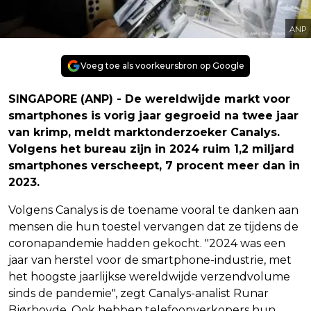
ANP
Voeg toe als voorkeursbron op Google
SINGAPORE (ANP) - De wereldwijde markt voor
smartphones is vorig jaar gegroeid na twee jaar
van krimp, meldt marktonderzoeker Canalys.
Volgens het bureau zijn in 2024 ruim 1,2 miljard
smartphones verscheept, 7 procent meer dan in
2023.
Volgens Canalys is de toename vooral te danken aan
mensen die hun toestel vervangen dat ze tijdens de
coronapandemie hadden gekocht. "2024 was een
jaar van herstel voor de smartphone-industrie, met
het hoogste jaarlijkse wereldwijde verzendvolume
sinds de pandemie", zegt Canalys-analist Runar
Bjørhovde. Ook hebben telefoonverkopers hun