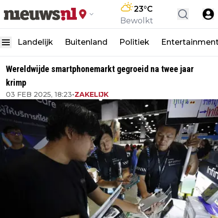
23
°C
Bewolkt
Landelijk
Buitenland
Politiek
Entertainmen
Wereldwijde smartphonemarkt gegroeid na twee jaar
krimp
03 FEB 2025, 18:23
•
ZAKELIJK