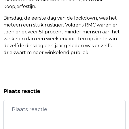
koopjesfestijn.
Dinsdag, de eerste dag van de lockdown, was het
meteen een stuk rustiger. Volgens RMC waren er
toen ongeveer 51 procent minder mensen aan het
winkelen dan een week ervoor. Ten opzichte van
dezelfde dinsdag een jaar geleden was er zelfs
driekwart minder winkelend publiek.
Vorig artikel
Volgend artikel
RECORDAANTAL CORONAMELDINGEN
WALL STREET BEGINT MET KLEINE
Plaats reactie
AFGELOPEN ETMAAL
UITSLAGEN