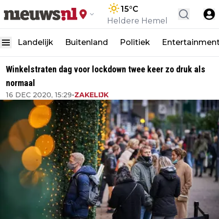
15
°C
Heldere Hemel
Landelijk
Buitenland
Politiek
Entertainmen
Winkelstraten dag voor lockdown twee keer zo druk als
normaal
16 DEC 2020, 15:29
•
ZAKELIJK