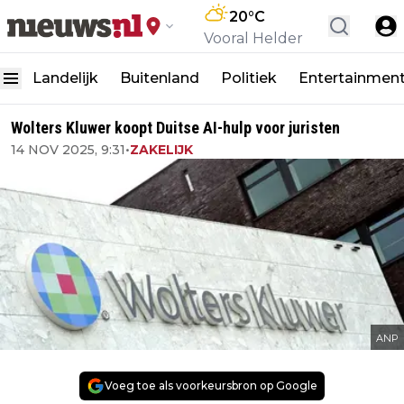
20
°C
Vooral Helder
Landelijk
Buitenland
Politiek
Entertainmen
Wolters Kluwer koopt Duitse AI-hulp voor juristen
14 NOV 2025, 9:31
•
ZAKELIJK
ANP
Voeg toe als voorkeursbron op Google