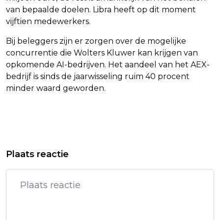
van bepaalde doelen. Libra heeft op dit moment
vijftien medewerkers.
Bij beleggers zijn er zorgen over de mogelijke
concurrentie die Wolters Kluwer kan krijgen van
opkomende AI-bedrijven. Het aandeel van het AEX-
bedrijf is sinds de jaarwisseling ruim 40 procent
minder waard geworden.
Vorig artikel
Volgend artikel
THE WEEKND DONEERT 350.000
AEX-INDEX ZAKT VERDER WEG NA
Plaats reactie
DOLLAR AAN SLACHTOFFERS
ZWARE KOERSVERLIEZEN OP WALL
ORKAAN MELISSA
STREET