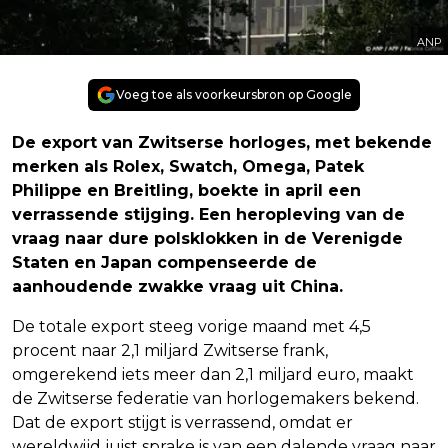
ANP
Voeg toe als voorkeursbron op Google
De export van Zwitserse horloges, met bekende
merken als Rolex, Swatch, Omega, Patek
Philippe en Breitling, boekte in april een
verrassende stijging. Een heropleving van de
vraag naar dure polsklokken in de Verenigde
Staten en Japan compenseerde de
aanhoudende zwakke vraag uit China.
De totale export steeg vorige maand met 4,5
procent naar 2,1 miljard Zwitserse frank,
omgerekend iets meer dan 2,1 miljard euro, maakt
de Zwitserse federatie van horlogemakers bekend.
Dat de export stijgt is verrassend, omdat er
wereldwijd juist sprake is van een dalende vraag naar