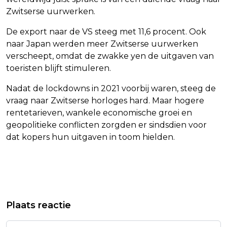
Zwitserse uurwerken.
De export naar de VS steeg met 11,6 procent. Ook
naar Japan werden meer Zwitserse uurwerken
verscheept, omdat de zwakke yen de uitgaven van
toeristen blijft stimuleren.
Nadat de lockdowns in 2021 voorbij waren, steeg de
vraag naar Zwitserse horloges hard. Maar hogere
rentetarieven, wankele economische groei en
geopolitieke conflicten zorgden er sindsdien voor
dat kopers hun uitgaven in toom hielden.
Vorig artikel
Volgend artikel
IOC VERBOUWEREERD OVER DOOR
UTRECHT: STRAF VAN WEDSTRIJD
Plaats reactie
BOKSBOND UITGEKEERDE BONUSSEN
ZONDER PUBLIEK BLIJFT STAAN