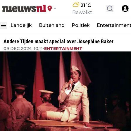
21
°C
Bewolkt
Landelijk
Buitenland
Politiek
Entertainmen
Andere Tijden maakt special over Josephine Baker
09 DEC 2024, 10:11
•
ENTERTAINMENT