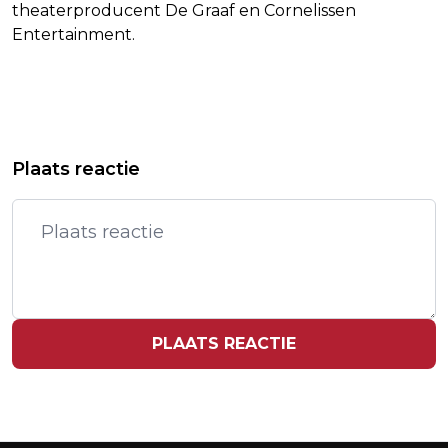
theaterproducent De Graaf en Cornelissen
Entertainment.
Vorig artikel
Volgend artikel
MEER VROUWELIJKE HOOGLERAREN,
POSTNL: VERSTUUR KERSTKAARTEN
Plaats reactie
MAAR GROEI GAAT NETWERK TE
VOOR 18 DECEMBER OM GROTE
TRAAG
DRUKTE
PLAATS REACTIE