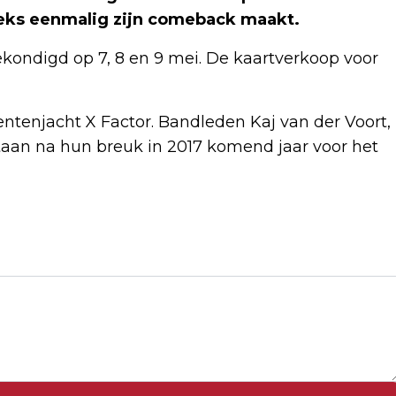
eeks eenmalig zijn comeback maakt.
ndigd op 7, 8 en 9 mei. De kaartverkoop voor
ntenjacht X Factor. Bandleden Kaj van der Voort,
taan na hun breuk in 2017 komend jaar voor het
Volgend artikel
NEDERLANDSE CLAIMSTICHTING
BEGINT OOK RECHTSZAAK TEGEN
SNAPCHAT