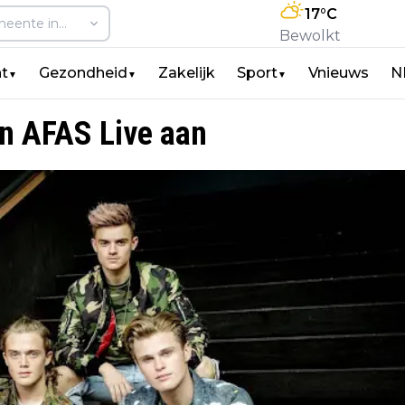
17
°C
Bewolkt
t
Gezondheid
Zakelijk
Sport
Vnieuws
N
▼
▼
▼
in AFAS Live aan