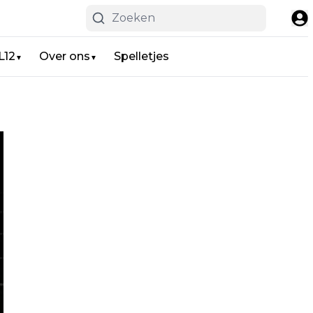
L12
Over ons
Spelletjes
▼
▼