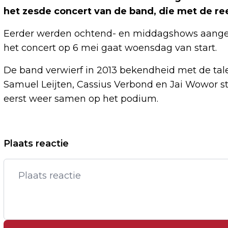
het zesde concert van de band, die met de r
Eerder werden ochtend- en middagshows aangeko
het concert op 6 mei gaat woensdag van start.
De band verwierf in 2013 bekendheid met de tale
Samuel Leijten, Cassius Verbond en Jai Wowor s
eerst weer samen op het podium.
Vorig artikel
Plaats reactie
HORECA IN BIJNA HELFT GEMEENTEN
LANGER OPEN TIJDENS WK VOETBAL