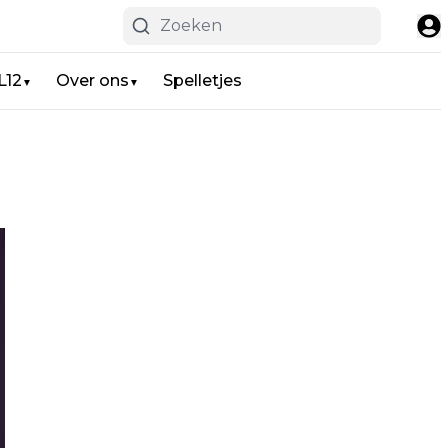
L12
Over ons
Spelletjes
▼
▼