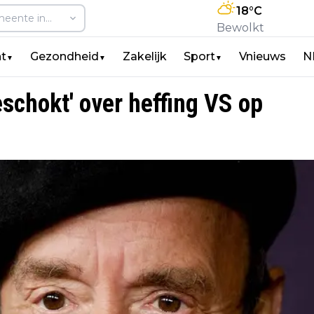
18
°C
Bewolkt
t
Gezondheid
Zakelijk
Sport
Vnieuws
N
▼
▼
▼
eschokt' over heffing VS op