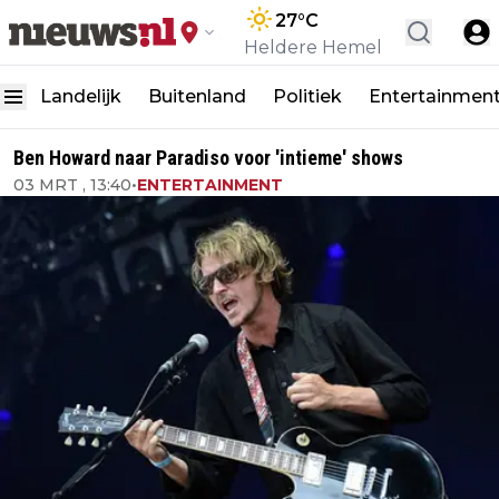
27
°C
Heldere Hemel
Landelijk
Buitenland
Politiek
Entertainmen
Ben Howard naar Paradiso voor 'intieme' shows
03 MRT , 13:40
•
ENTERTAINMENT