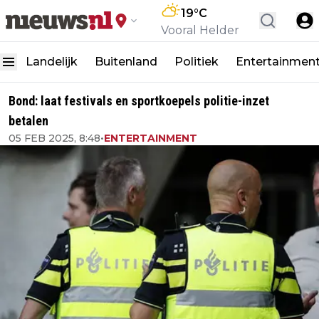
19
°C
Vooral Helder
Landelijk
Buitenland
Politiek
Entertainmen
Bond: laat festivals en sportkoepels politie-inzet
betalen
05 FEB 2025, 8:48
•
ENTERTAINMENT