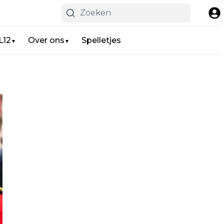
L12
Over ons
Spelletjes
▼
▼