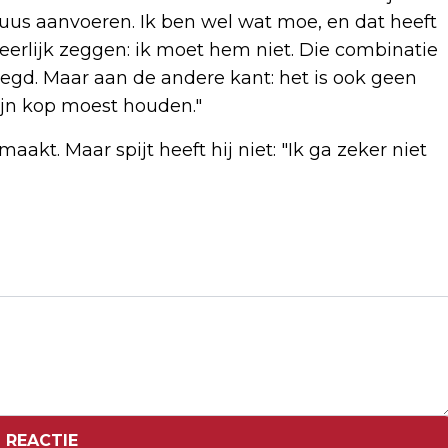
xcuus aanvoeren. Ik ben wel wat moe, en dat heeft
erlijk zeggen: ik moet hem niet. Die combinatie
egd. Maar aan de andere kant: het is ook geen
zijn kop moest houden."
akt. Maar spijt heeft hij niet: "Ik ga zeker niet
Volgend artikel
KANE-LEDEN BLIKKEN TERUG IN NIEUWE
PODCAST
 REACTIE