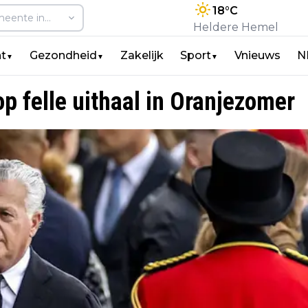
18
°C
Heldere Hemel
t
Gezondheid
Zakelijk
Sport
Vnieuws
N
▼
▼
▼
op felle uithaal in Oranjezomer