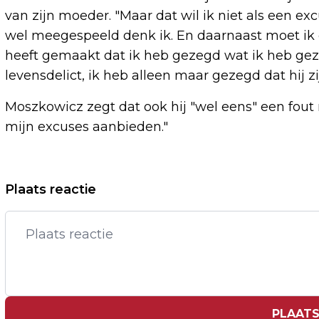
van zijn moeder. "Maar dat wil ik niet als een e
wel meegespeeld denk ik. En daarnaast moet ik e
heeft gemaakt dat ik heb gezegd wat ik heb gez
levensdelict, ik heb alleen maar gezegd dat hij 
Moszkowicz zegt dat ook hij "wel eens" een fout ma
mijn excuses aanbieden."
Vorig artikel
Plaats reactie
VAKANTIE MARCEL VAN ROOSMALEN
VERPEST NA NIEUWS OVER VITESSE
PLAATS