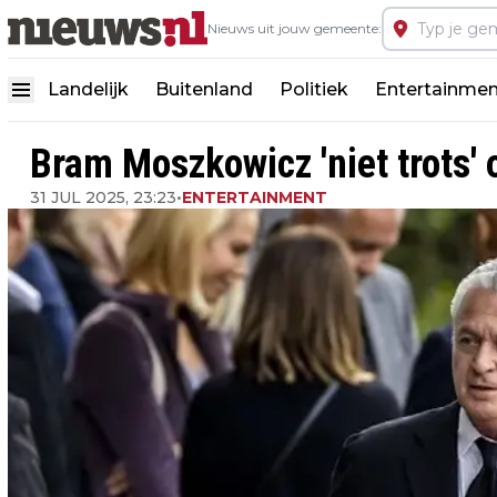
Nieuws uit jouw gemeente:
Landelijk
Buitenland
Politiek
Entertainmen
Bram Moszkowicz 'niet trots' 
31 JUL 2025, 23:23
•
ENTERTAINMENT