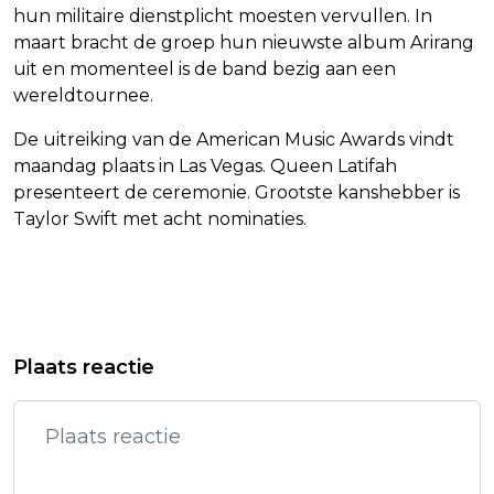
hun militaire dienstplicht moesten vervullen. In
maart bracht de groep hun nieuwste album Arirang
uit en momenteel is de band bezig aan een
wereldtournee.
De uitreiking van de American Music Awards vindt
maandag plaats in Las Vegas. Queen Latifah
presenteert de ceremonie. Grootste kanshebber is
Taylor Swift met acht nominaties.
Vorig artikel
Volgend artikel
KABINET ONTBIEDT AMBASSADEUR
PRINSES BEATRIX ONTHULT EIGEN
Plaats reactie
OM BEHANDELING OPVARENDEN
RIETEN WIEG IN FRIES
FLOTILLA
VLECHTMUSEUM