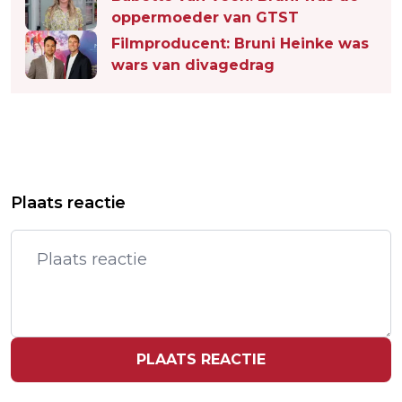
oppermoeder van GTST
Filmproducent: Bruni Heinke was
wars van divagedrag
Vorig artikel
Volgend artikel
DEFENSIE ZOEKT MET SPOED
CHINA ROEPT OP TOT DIALOOG MET
Plaats reactie
TIENTALLEN ARTSEN EN
VS OM HANDELSOORLOG TE
VERPLEEGKUNDIGEN
BEËINDIGEN
PLAATS REACTIE