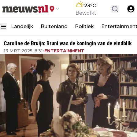
23
°C
Bewolkt
Landelijk
Buitenland
Politiek
Entertainmen
Caroline de Bruijn: Bruni was de koningin van de eindblik
13 MRT 2025, 8:31
•
ENTERTAINMENT