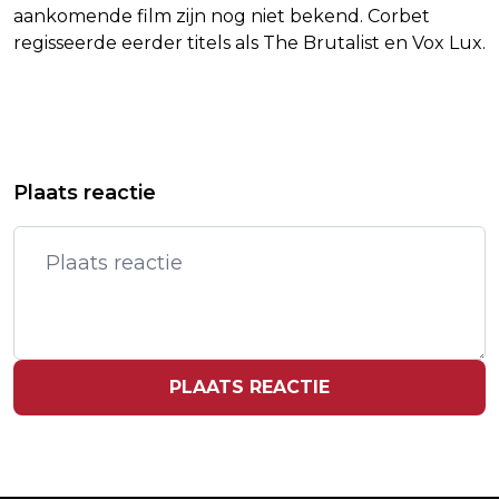
aankomende film zijn nog niet bekend. Corbet
regisseerde eerder titels als The Brutalist en Vox Lux.
Vorig artikel
Volgend artikel
DI GIANNANTONIO WINT GP VAN
ZERROUKI WIL NA VERHUUR AAN
Plaats reactie
CATALONIË NA CHAOTISCHE RACE
TWENTE NIET MEER TERUG NAAR
FEYENOORD
PLAATS REACTIE