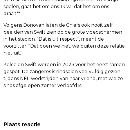
spelen, gaat het om ons. Ik wil dat het om ons
draait.'"
Volgens Donovan laten de Chiefs ook nooit zelf
beelden van Swift zien op de grote videoschermen
in het stadion. "Dat is uit respect", meent de
voorzitter. "Dat doen we niet, we buiten deze relatie
niet uit."
Kelce en Swift werden in 2023 voor het eerst samen
gespot. De zangeres is sindsdien veelvuldig gezien
tijdens NFL-wedstrijden van haar vriend, met wie ze
sinds afgelopen zomer verloofd is.
Vorig artikel
Volgend artikel
KONINGSPAAR SPREEKT BEWONERS
FEYENOORD AKKOORD OVER IN EIGEN
Plaats reactie
OUD-PLANTAGEDORP JOHANNA