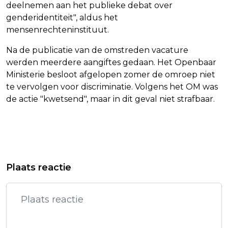
deelnemen aan het publieke debat over
genderidentiteit", aldus het
mensenrechteninstituut.
Na de publicatie van de omstreden vacature
werden meerdere aangiftes gedaan. Het Openbaar
Ministerie besloot afgelopen zomer de omroep niet
te vervolgen voor discriminatie. Volgens het OM was
de actie "kwetsend", maar in dit geval niet strafbaar.
Vorig artikel
Volgend artikel
BERENDSEN: DEEL
VEEL DODEN BIJ HOTELBRAND IN NEW
Plaats reactie
AMBASSADEPERSONEEL BINNENKORT
DELHI
TERUG NAAR IRAN