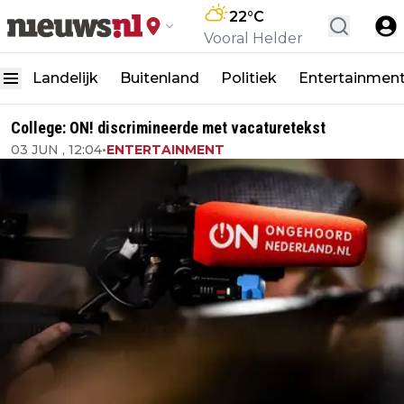
22
°C
Vooral Helder
Landelijk
Buitenland
Politiek
Entertainmen
College: ON! discrimineerde met vacaturetekst
03 JUN , 12:04
•
ENTERTAINMENT