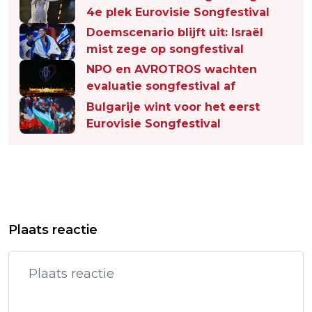
4e plek Eurovisie Songfestival
Doemscenario blijft uit: Israël
mist zege op songfestival
NPO en AVROTROS wachten
evaluatie songfestival af
Bulgarije wint voor het eerst
Eurovisie Songfestival
Vorig artikel
Volgend artikel
BULGARIJE WINT VOOR HET EERST
BULGARIJE KAAPT
Plaats reactie
EUROVISIE SONGFESTIVAL
SONGFESTIVALWINST WEG BIJ
FAVORIETEN