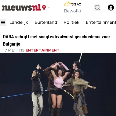
23
°C
Bewolkt
Landelijk
Buitenland
Politiek
Entertainmen
DARA schrijft met songfestivalwinst geschiedenis voor
Bulgarije
17 MEI , 1:15
•
ENTERTAINMENT