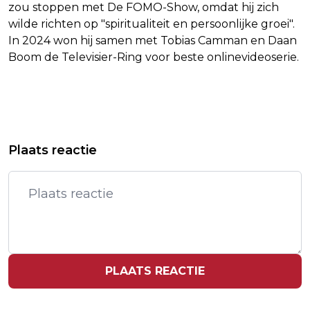
zou stoppen met De FOMO-Show, omdat hij zich
wilde richten op "spiritualiteit en persoonlijke groei".
In 2024 won hij samen met Tobias Camman en Daan
Boom de Televisier-Ring voor beste onlinevideoserie.
Vorig artikel
Volgend artikel
D66 EN CDA WILLEN SPREIDINGSWET
PAGE SIX: MILEY CYRUS VERLOOFD
Plaats reactie
HOUDEN, STIKSTOFDOEL BLIJFT 2035
MET ZANGER MAXX MORANDO
PLAATS REACTIE