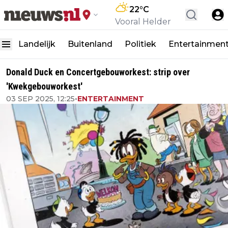
22
°C
Vooral Helder
Landelijk
Buitenland
Politiek
Entertainmen
Donald Duck en Concertgebouworkest: strip over
'Kwekgebouworkest'
03 SEP 2025, 12:25
•
ENTERTAINMENT