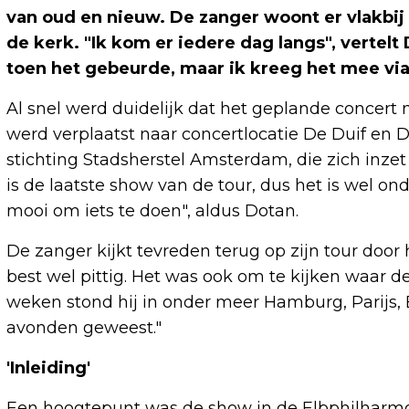
van oud en nieuw. De zanger woont er vlakbij e
de kerk. "Ik kom er iedere dag langs", vertelt
toen het gebeurde, maar ik kreeg het mee via
Al snel werd duidelijk dat het geplande concert
werd verplaatst naar concertlocatie De Duif en
stichting Stadsherstel Amsterdam, die zich inze
is de laatste show van de tour, dus het is wel o
mooi om iets te doen", aldus Dotan.
De zanger kijkt tevreden terug op zijn tour door
best wel pittig. Het was ook om te kijken waar de
weken stond hij in onder meer Hamburg, Parijs,
avonden geweest."
'Inleiding'
Een hoogtepunt was de show in de Elbphilharmon