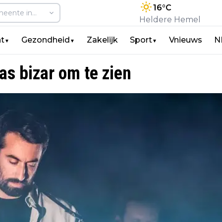
16
°C
Heldere Hemel
t
Gezondheid
Zakelijk
Sport
Vnieuws
N
▼
▼
▼
as bizar om te zien