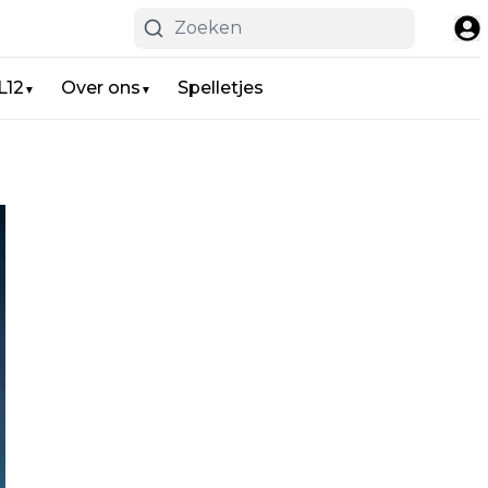
L12
Over ons
Spelletjes
▼
▼