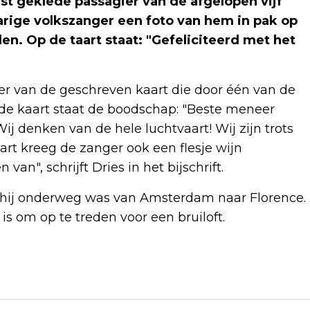
st geklede passagier van de afgelopen vijf
jarige volkszanger een foto van hem in pak op
en. Op de taart staat: "Gefeliciteerd met het
keer van de geschreven kaart die door één van de
e kaart staat de boodschap: "Beste meneer
ij denken van de hele luchtvaart! Wij zijn trots
art kreeg de zanger ook een flesje wijn
an", schrijft Dries in het bijschrift.
en hij onderweg was van Amsterdam naar Florence.
r is om op te treden voor een bruiloft.
Volgend artikel
CHEMOTHERAPIE: MEER DAN EEN