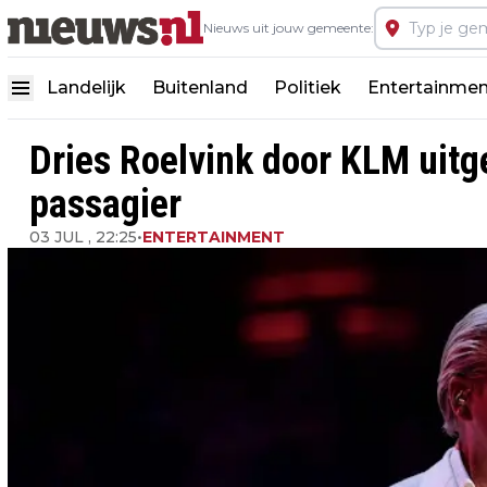
Nieuws uit jouw gemeente:
Landelijk
Buitenland
Politiek
Entertainmen
Dries Roelvink door KLM uitg
passagier
03 JUL , 22:25
•
ENTERTAINMENT