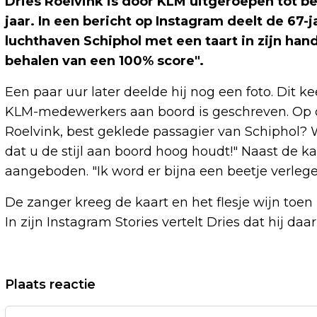
Dries Roelvink is door KLM uitgeroepen tot be
jaar. In een bericht op Instagram deelt de 67-
luchthaven Schiphol met een taart in zijn hand
behalen van een 100% score".
Een paar uur later deelde hij nog een foto. Dit 
KLM-medewerkers aan boord is geschreven. Op d
Roelvink, best geklede passagier van Schiphol? W
dat u de stijl aan boord hoog houdt!" Naast de ka
aangeboden. "Ik word er bijna een beetje verlegen v
De zanger kreeg de kaart en het flesje wijn to
In zijn Instagram Stories vertelt Dries dat hij daa
Vorig artikel
Plaats reactie
DODENTAL AARDBEVINGEN VENEZUELA