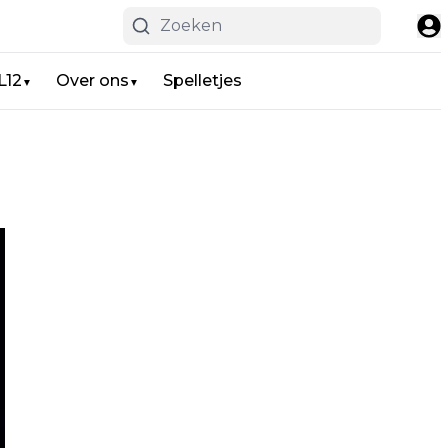
L12
Over ons
Spelletjes
▼
▼