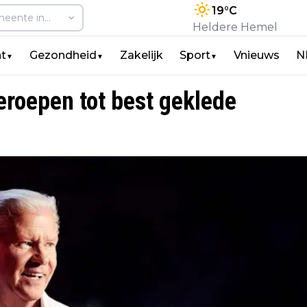
19
°C
Heldere Hemel
t
Gezondheid
Zakelijk
Sport
Vnieuws
N
▼
▼
▼
eroepen tot best geklede