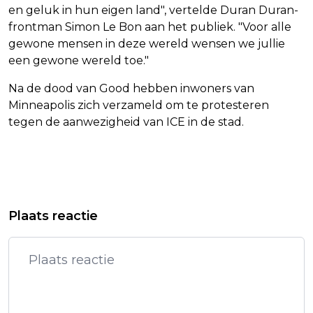
en geluk in hun eigen land", vertelde Duran Duran-
frontman Simon Le Bon aan het publiek. "Voor alle
gewone mensen in deze wereld wensen we jullie
een gewone wereld toe."
Na de dood van Good hebben inwoners van
Minneapolis zich verzameld om te protesteren
tegen de aanwezigheid van ICE in de stad.
Vorig artikel
Volgend artikel
VVD-JONGEREN HEKELEN EIGEN
BAYER LEVERKUSEN THUIS HARD
Plaats reactie
PARTIJ EN PRIJZEN PREMIER VAN
ONDERUIT TEGEN VFB STUTTGART
BELGIË