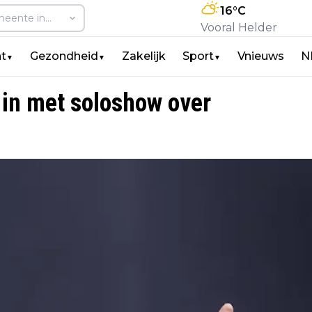
16
°C
Vooral Helder
t
Gezondheid
Zakelijk
Sport
Vnieuws
N
▼
▼
▼
 in met soloshow over