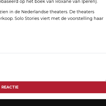
gebaseerd op het boek van Roxane van Iperen).
 zien in de Nederlandse theaters. De theaters
oop. Solo Stories viert met de voorstelling haar
Volgend artikel
KROONGETUIGE ZWEMBADMOORD KON
LIEGEN DOOR GEBREK AAN KENNIS OM
 REACTIE