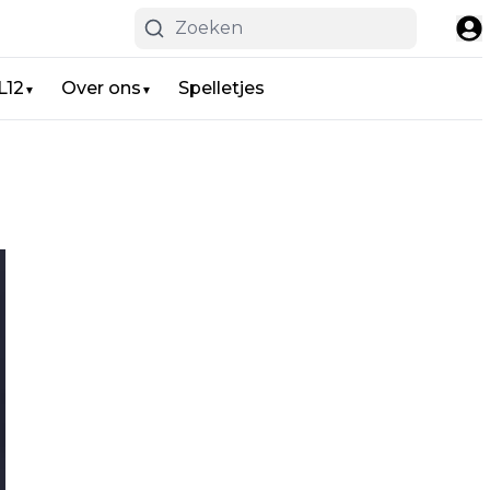
L12
Over ons
Spelletjes
▼
▼