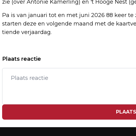
zie (over Antonie Kamerling) en 't Hooge Nest (
Pa is van januari tot en met juni 2026 88 keer te
starten deze en volgende maand met de kaartverk
tiende verjaardag.
Vorig artikel
Plaats reactie
RUSLAND VERDEDIGT AANVAL KYIV,
MAAR IS OPTIMISTISCH OVER
AKKOORD
PLAATS