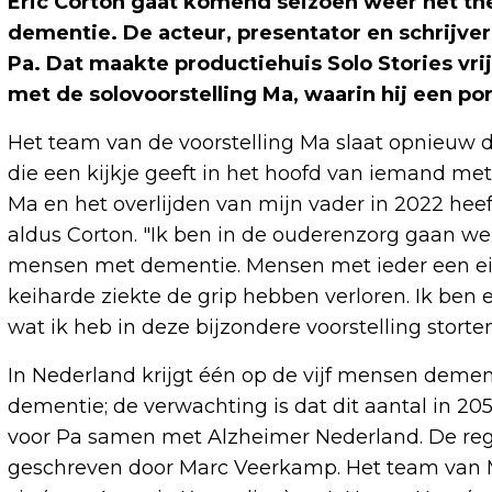
Eric Corton gaat komend seizoen weer het the
dementie. De acteur, presentator en schrijver
Pa. Dat maakte productiehuis Solo Stories vrij
met de solovoorstelling Ma, waarin hij een p
Het team van de voorstelling Ma slaat opnieuw d
die een kijkje geeft in het hoofd van iemand me
Ma en het overlijden van mijn vader in 2022 heef
aldus Corton. "Ik ben in de ouderenzorg gaan we
mensen met dementie. Mensen met ieder een eig
keiharde ziekte de grip hebben verloren. Ik ben e
wat ik heb in deze bijzondere voorstelling storten
In Nederland krijgt één op de vijf mensen deme
dementie; de verwachting is dat dit aantal in 205
voor Pa samen met Alzheimer Nederland. De regie
geschreven door Marc Veerkamp. Het team van M