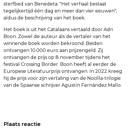
sterfbed van Benedeta. "Het verhaal beslaat
tegelijkertijd één dag en meer dan vier eeuwen",
aldus de beschrijving van het boek.
Het boek is uit het Catalaans vertaald door Adri
Boon. Zowel de auteur als de vertaler van het
winnende boek worden bekroond. Beiden
ontvangen 10.000 euro aan prijzengeld. Zij
ontvangen de prijs op 8 november tijdens het
festival Crossing Border. Boon heeft al eerder de
Europese Literatuurprijs ontvangen. In 2022 kreeg
hij de prijs voor zijn vertaling van de Nocilla-trilogie
van de Spaanse schrijver Agustín Fernández Mallo.
Vorig artikel
Volgend artikel
FORS VERLIES POLESTAR DOOR
MÁXIMA SPREEKT MET ZUSTERS IN
Plaats reactie
HOGERE INVOERTARIEVEN EN