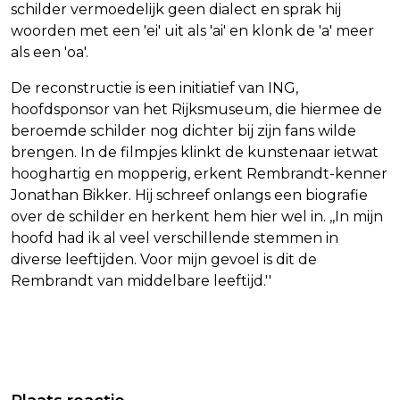
schilder vermoedelijk geen dialect en sprak hij
woorden met een 'ei' uit als 'ai' en klonk de 'a' meer
als een 'oa'.
De reconstructie is een initiatief van ING,
hoofdsponsor van het Rijksmuseum, die hiermee de
beroemde schilder nog dichter bij zijn fans wilde
brengen. In de filmpjes klinkt de kunstenaar ietwat
hooghartig en mopperig, erkent Rembrandt-kenner
Jonathan Bikker. Hij schreef onlangs een biografie
over de schilder en herkent hem hier wel in. ,,In mijn
hoofd had ik al veel verschillende stemmen in
diverse leeftijden. Voor mijn gevoel is dit de
Rembrandt van middelbare leeftijd.''
Vorig artikel
Volgend artikel
KLEINE MINNEN OP EUROPESE