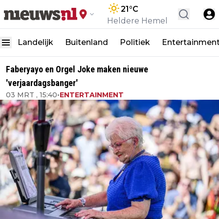
21
°C
Heldere Hemel
Landelijk
Buitenland
Politiek
Entertainmen
Faberyayo en Orgel Joke maken nieuwe
'verjaardagsbanger'
03 MRT , 15:40
•
ENTERTAINMENT