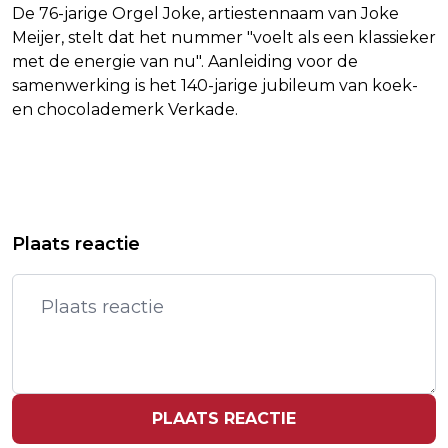
De 76-jarige Orgel Joke, artiestennaam van Joke
Meijer, stelt dat het nummer "voelt als een klassieker
met de energie van nu". Aanleiding voor de
samenwerking is het 140-jarige jubileum van koek-
en chocolademerk Verkade.
Vorig artikel
Volgend artikel
OMZET MUZIEKINDUSTRIE STIJGT
WALL STREET ZAKT DOOR VREES
Plaats reactie
NAAR 367 MILJOEN EURO
VOOR LANGDURIGE OORLOG TEGEN
IRAN
PLAATS REACTIE