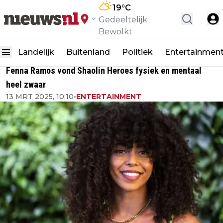
19
°C
Gedeeltelijk
Bewolkt
Landelijk
Buitenland
Politiek
Entertainmen
Fenna Ramos vond Shaolin Heroes fysiek en mentaal
heel zwaar
13 MRT 2025, 10:10
•
ENTERTAINMENT