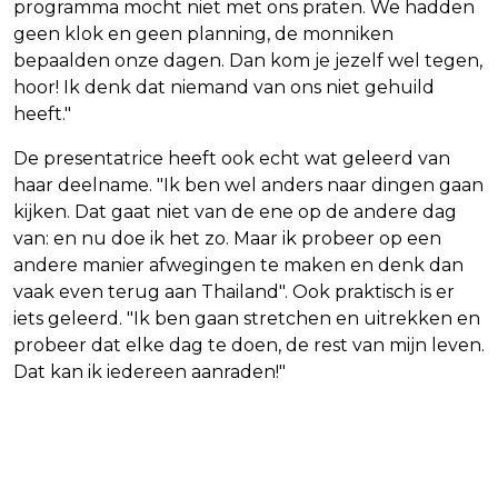
programma mocht niet met ons praten. We hadden
geen klok en geen planning, de monniken
bepaalden onze dagen. Dan kom je jezelf wel tegen,
hoor! Ik denk dat niemand van ons niet gehuild
heeft."
De presentatrice heeft ook echt wat geleerd van
haar deelname. "Ik ben wel anders naar dingen gaan
kijken. Dat gaat niet van de ene op de andere dag
van: en nu doe ik het zo. Maar ik probeer op een
andere manier afwegingen te maken en denk dan
vaak even terug aan Thailand". Ook praktisch is er
iets geleerd. "Ik ben gaan stretchen en uitrekken en
probeer dat elke dag te doen, de rest van mijn leven.
Dat kan ik iedereen aanraden!"
Vorig artikel
Volgend artikel
IEA VERWACHT MINDER VRAAG NAAR