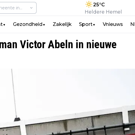
25
°C
Heldere Hemel
t
Gezondheid
Zakelijk
Sport
Vnieuws
N
▼
▼
▼
rman Victor Abeln in nieuwe