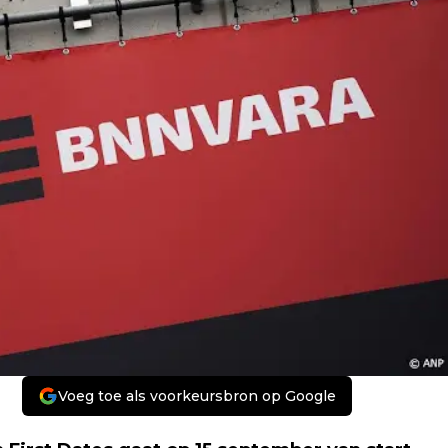
Voeg toe als voorkeursbron op Google