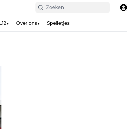
L12
Over ons
Spelletjes
▼
▼