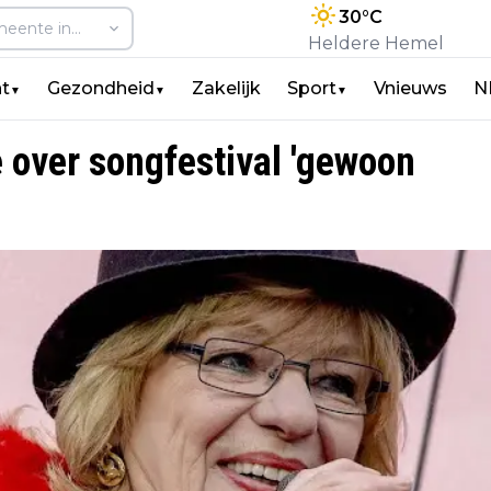
30
°C
Heldere Hemel
t
Gezondheid
Zakelijk
Sport
Vnieuws
N
▼
▼
▼
e over songfestival 'gewoon