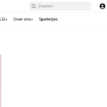
L12
Over ons
Spelletjes
▼
▼