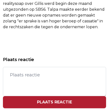
realitysoap over Gillis werd begin deze maand
uitgezonden op SBS6. Talpa maakte eerder bekend
dat er geen nieuwe opnames worden gemaakt
zolang "er sprake is van hoger beroep of cassatie" in
de rechtszaken die tegen de ondernemer lopen.
Vorig artikel
Volgend artikel
VON DER LEYEN HOOPT OP SNELLE
VN WAARSCHUWEN VOOR NIEUW
Plaats reactie
TOETREDINGSGESPREKKEN OEKRAÏNE
'CATASTROFAAL' OFFENSIEF IN
SOEDAN
PLAATS REACTIE