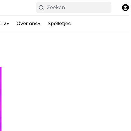
L12
Over ons
Spelletjes
▼
▼