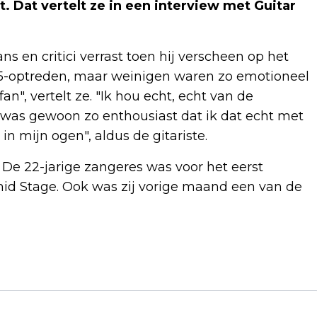
. Dat vertelt ze in een interview met Guitar
s en critici verrast toen hij verscheen op het
25-optreden, maar weinigen waren zo emotioneel
an", vertelt ze. "Ik hou echt, echt van de
 ik was gewoon zo enthousiast dat ik dat echt met
in mijn ogen", aldus de gitariste.
 De 22-jarige zangeres was voor het eerst
id Stage. Ook was zij vorige maand een van de
Volgend artikel
GERARD JOLING KRIJGT ZWEEPSLAG NA
LOOPJE MET BILLY DANS