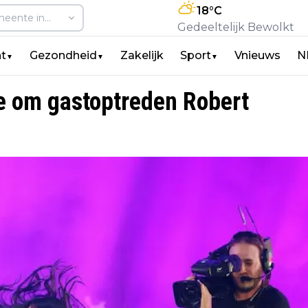
18
°C
Gedeeltelijk Bewolkt
t
Gezondheid
Zakelijk
Sport
Vnieuws
N
▼
▼
▼
de om gastoptreden Robert