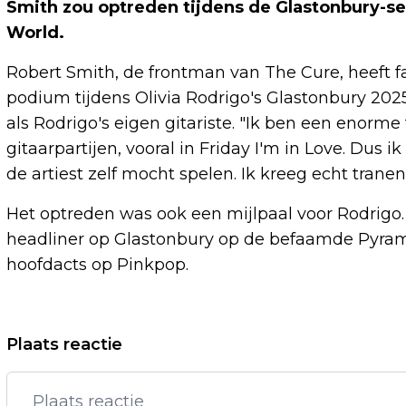
Smith zou optreden tijdens de Glastonbury-set
World.
Robert Smith, de frontman van The Cure, heeft fan
podium tijdens Olivia Rodrigo's Glastonbury 20
als Rodrigo's eigen gitariste. "Ik ben een enorme f
gitaarpartijen, vooral in Friday I'm in Love. Dus
de artiest zelf mocht spelen. Ik kreeg echt tranen 
Het optreden was ook een mijlpaal voor Rodrigo.
headliner op Glastonbury op de befaamde Pyram
hoofdacts op Pinkpop.
Vorig artikel
Plaats reactie
JAMES MAY HEEFT NA THE GRAND
TOUR-AFSCHEID 'GEEN DAG VRIJ'