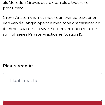
als Meredith Grey, is betrokken als uitvoerend
producent.
Grey's Anatomy is met meer dan twintig seizoenen
een van de langstlopende medische dramaseries op
de Amerikaanse televisie. Eerder verschenen al de
spin-offseries Private Practice en Station 19.
Vorig artikel
Volgend artikel
INFLATIE LOOPT VERDER OP TOT 2,8
KREMLIN: WITKOFF SNEL NAAR
Plaats reactie
PROCENT
RUSLAND VOOR ONDERHANDELINGEN