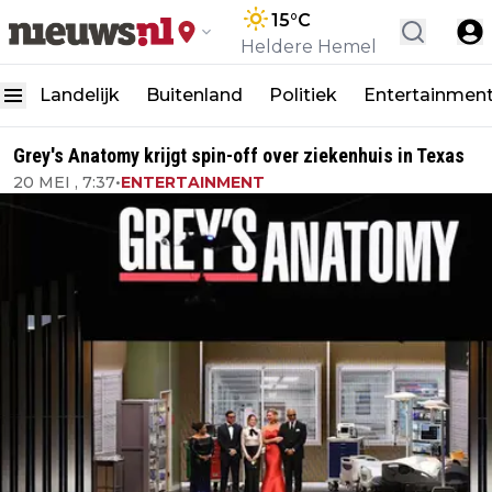
15
°C
Heldere Hemel
Landelijk
Buitenland
Politiek
Entertainmen
Grey's Anatomy krijgt spin-off over ziekenhuis in Texas
20 MEI , 7:37
•
ENTERTAINMENT