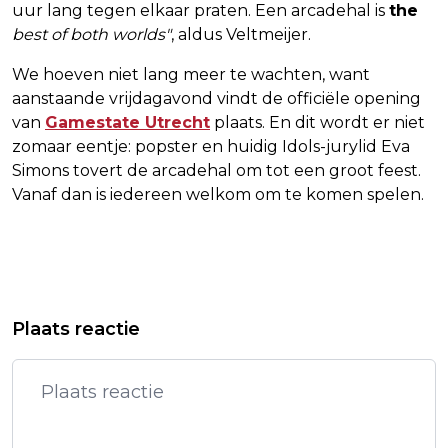
uur lang tegen elkaar praten. Een arcadehal is
the
best of both worlds"
, aldus Veltmeijer.
We hoeven niet lang meer te wachten, want
aanstaande vrijdagavond vindt de officiële opening
van
Gamestate Utrecht
plaats. En dit wordt er niet
zomaar eentje: popster en huidig Idols-jurylid Eva
Simons tovert de arcadehal om tot een groot feest.
Vanaf dan is iedereen welkom om te komen spelen.
Vorig artikel
Volgend artikel
GONEOUT: VAN HOBBY OP
VIJFDE KONINGSSPELEN OP 6000
Plaats reactie
ZOLDERKAMER NAAR MEEST
BASISSCHOLEN VAN START
UITGEBREIDE UITGAANSKALENDER
VAN NEDERLAND