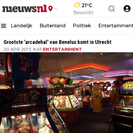
21
°C
Bewolkt
Landelijk
Buitenland
Politiek
Entertainmen
Grootste 'arcadehal' van Benelux komt in Utrecht
20 APR 2017, 9:47
•
ENTERTAINMENT