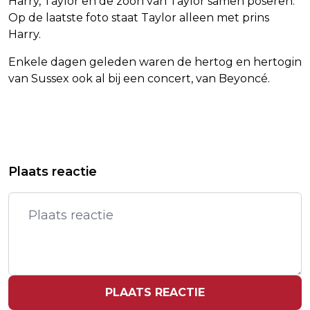
Harry, Taylor en de zoon van Taylor samen poseren.
Op de laatste foto staat Taylor alleen met prins
Harry.
Enkele dagen geleden waren de hertog en hertogin
van Sussex ook al bij een concert, van Beyoncé.
Vorig artikel
Volgend artikel
OMZET SIEMENS STIJGT DOOR
HARRY EN MEGHAN SCOREN
Plaats reactie
HERSTEL FABRIEKSAUTOMATISERING
HANDTEKENING JAMES TAYLOR
IN CHINA
PLAATS REACTIE