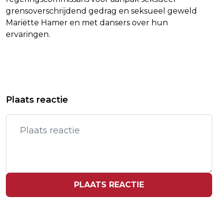
grensoverschrijdend gedrag en seksueel geweld
Mariëtte Hamer en met dansers over hun
ervaringen.
Vorig artikel
Volgend artikel
ITALIAANSE WIELRENNER BAIS
DRIE AANHOUDINGEN VOOR EXPLOSIE
Plaats reactie
VERRAST MET WINST VAN
EN BRAND IN ROTTERDAM
BERGETAPPE GIRO
PLAATS REACTIE