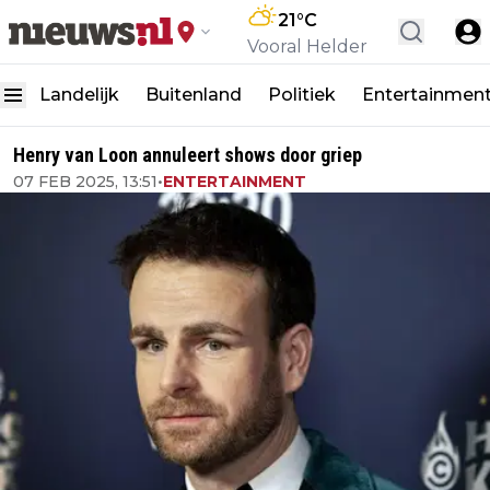
21
°C
Vooral Helder
Landelijk
Buitenland
Politiek
Entertainmen
Henry van Loon annuleert shows door griep
07 FEB 2025, 13:51
•
ENTERTAINMENT