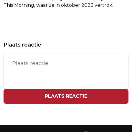
This Morning, waar ze in oktober 2023 vertrok.
Vorig artikel
Volgend artikel
KARREMANS NIET IN DECEMBER
OPENAI MELDT PROBLEMEN MET
Plaats reactie
NAAR CHINA VOOR GESPREK OVER
CHATGPT
NEXPERIA
PLAATS REACTIE