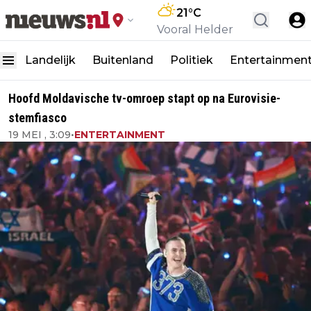
21
°C
Vooral Helder
Landelijk
Buitenland
Politiek
Entertainmen
Hoofd Moldavische tv-omroep stapt op na Eurovisie-
stemfiasco
19 MEI , 3:09
•
ENTERTAINMENT