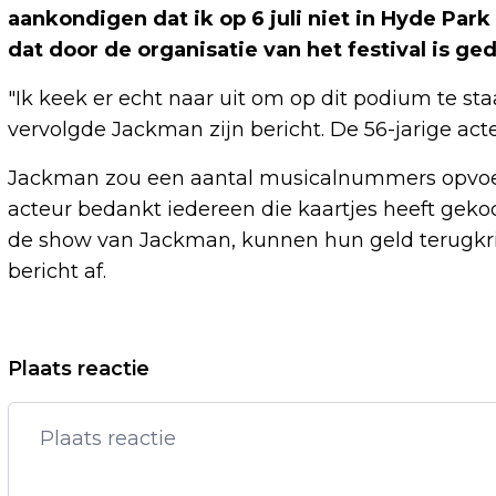
aankondigen dat ik op 6 juli niet in Hyde Par
dat door de organisatie van het festival is ge
"Ik keek er echt naar uit om op dit podium te sta
vervolgde Jackman zijn bericht. De 56-jarige acteu
Jackman zou een aantal musicalnummers opvoer
acteur bedankt iedereen die kaartjes heeft gek
de show van Jackman, kunnen hun geld terugkrijg
bericht af.
Vorig artikel
Plaats reactie
AJAX VERKOOPT AANVALLER BANEL
AAN BURNLEY