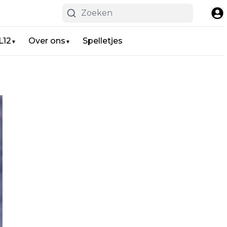
L12
Over ons
Spelletjes
▼
▼