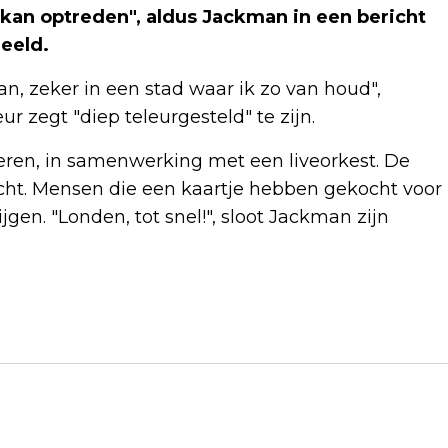
k kan optreden", aldus Jackman in een bericht
deeld.
an, zeker in een stad waar ik zo van houd",
r zegt "diep teleurgesteld" te zijn.
en, in samenwerking met een liveorkest. De
ocht. Mensen die een kaartje hebben gekocht voor
en. "Londen, tot snel!", sloot Jackman zijn
Volgend artikel
SHOWWORSTELAARS CHARLOTTE FLAIR
EN ANDRADE GESCHEIDEN