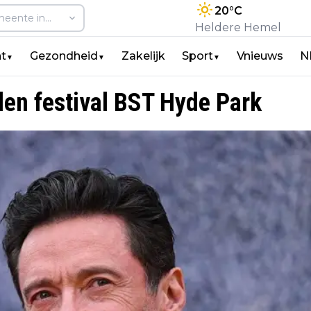
20
°C
Heldere Hemel
t
Gezondheid
Zakelijk
Sport
Vnieuws
N
▼
▼
▼
en festival BST Hyde Park