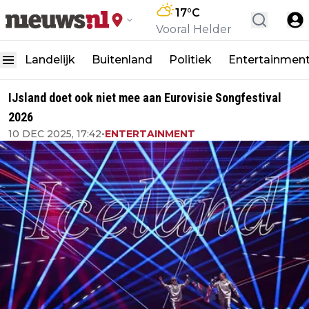
17
°C
Vooral Helder
Landelijk
Buitenland
Politiek
Entertainmen
IJsland doet ook niet mee aan Eurovisie Songfestival
2026
10 DEC 2025, 17:42
•
ENTERTAINMENT