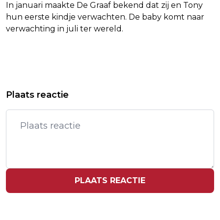
In januari maakte De Graaf bekend dat zij en Tony
hun eerste kindje verwachten. De baby komt naar
verwachting in juli ter wereld.
Vorig artikel
Volgend artikel
MINISTER BESLUIT VOORALSNOG
MÁXIMA BRENGT BEZOEK AAN
Plaats reactie
NIET TOT INREISVERBOD VOOR
BUURTHUIS IN AMSTERDAM-NOORD
RAPPER YE
PLAATS REACTIE