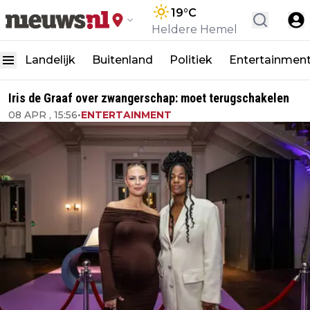
19
°C
Heldere Hemel
Landelijk
Buitenland
Politiek
Entertainmen
Iris de Graaf over zwangerschap: moet terugschakelen
08 APR , 15:56
•
ENTERTAINMENT