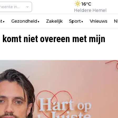
16
°C
Heldere Hemel
t
Gezondheid
Zakelijk
Sport
Vnieuws
N
▼
▼
▼
 komt niet overeen met mijn