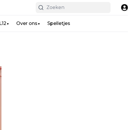
L12
Over ons
Spelletjes
▼
▼