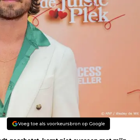
Voeg toe als voorkeursbron op Google