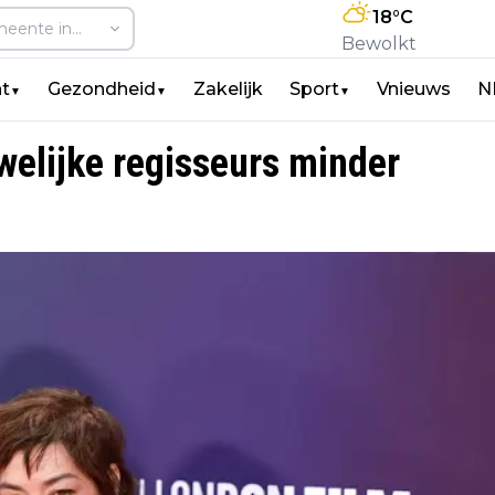
18
°C
Bewolkt
t
Gezondheid
Zakelijk
Sport
Vnieuws
N
▼
▼
▼
welijke regisseurs minder