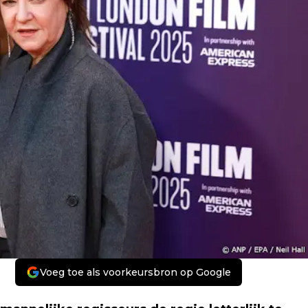
Voeg toe als voorkeursbron op Google