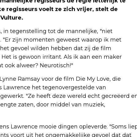
annelijke regisseurs de regie letterlijk te
 regisseurs voelt ze zich vrijer, stelt de
Vulture.
in tegenstelling tot de mannelijke, "niet
en. "Er zijn momenten geweest waarop ik met
het gevoel wilden hebben dat zij de film
. Het is gewoon irritant. Als ik aan een maker
at ook alweer? Neurotisch!"
Lynne Ramsay voor de film Die My Love, die
ns Lawrence het tegenovergestelde van
 gewerkt. "Ze heeft deze wereld echt gecreëerd e
lengte zaten, door middel van muziek,
olgens Lawrence mooie dingen opleverde. "Soms lie
ts voort uit het ongemakkelijke gevoel dat dat