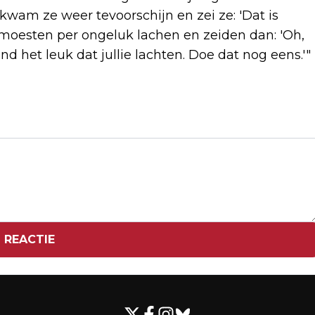
n kwam ze weer tevoorschijn en zei ze: 'Dat is
e moesten per ongeluk lachen en zeiden dan: 'Oh,
ond het leuk dat jullie lachten. Doe dat nog eens.'"
Volgend artikel
JEREMY RENNER ONTKENT
BESCHULDIGINGEN FILMMAKER VAN
WANGEDRAG
 REACTIE