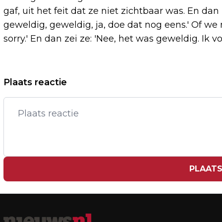
gaf, uit het feit dat ze niet zichtbaar was. En da
geweldig, geweldig, ja, doe dat nog eens.' Of w
sorry.' En dan zei ze: 'Nee, het was geweldig. Ik v
Vorig artikel
Plaats reactie
KUNSTRIJDPAAR DANILOVA EN TSIBA
GRIJPT NAAST TICKET VOOR SPELEN
PLAATS