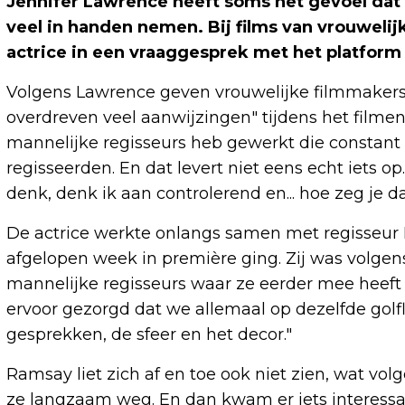
Jennifer Lawrence heeft soms het gevoel dat m
veel in handen nemen. Bij films van vrouwelijke
actrice in een vraaggesprek met het platform 
Volgens Lawrence geven vrouwelijke filmmakers, 
overdreven veel aanwijzingen" tijdens het film
mannelijke regisseurs heb gewerkt die constant 
regisseerden. En dat levert niet eens echt iets op
denk, denk ik aan controlerend en... hoe zeg je d
De actrice werkte onlangs samen met regisseur 
afgelopen week in première ging. Zij was volge
mannelijke regisseurs waar ze eerder mee heeft
ervoor gezorgd dat we allemaal op dezelfde golf
gesprekken, de sfeer en het decor."
Ramsay liet zich af en toe ook niet zien, wat v
ze langzaam weg. En dan kwam er iets interessan