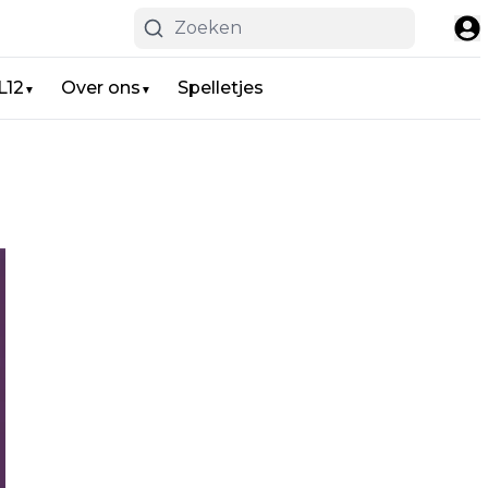
L12
Over ons
Spelletjes
▼
▼