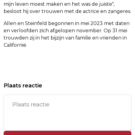
mijn leven moest maken en het was de juiste",
besloot hij over trouwen met de actrice en zangeres.
Allen en Steinfeld begonnen in mei 2023 met daten
en verloofden zich afgelopen november. Op 31 mei
trouwden zij in het bijzijn van familie en vrienden in
Californië.
Vorig artikel
Volgend artikel
JOURNALISTEN WILLEN ACTIE VOOR
TIENTALLEN DODEN DOOR
Plaats reactie
VEILIGHEID PALESTIJNSE COLLEGA'S
ISRAËLISCHE AANVALLEN OP GAZA