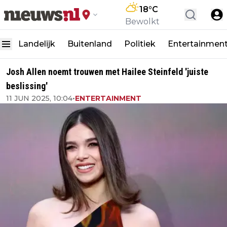
18
°C
Bewolkt
Landelijk
Buitenland
Politiek
Entertainmen
Josh Allen noemt trouwen met Hailee Steinfeld 'juiste
beslissing'
11 JUN 2025, 10:04
•
ENTERTAINMENT