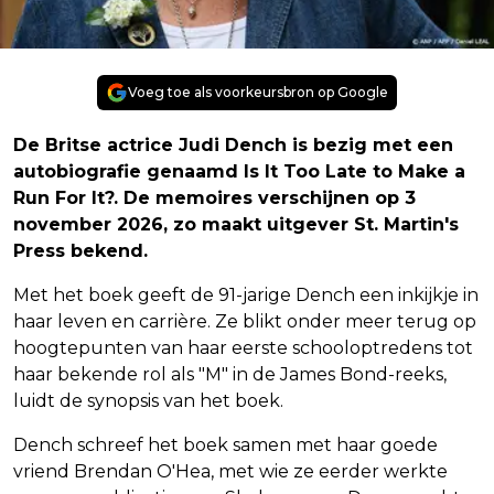
Voeg toe als voorkeursbron op Google
De Britse actrice Judi Dench is bezig met een
autobiografie genaamd Is It Too Late to Make a
Run For It?. De memoires verschijnen op 3
november 2026, zo maakt uitgever St. Martin's
Press bekend.
Met het boek geeft de 91-jarige Dench een inkijkje in
haar leven en carrière. Ze blikt onder meer terug op
hoogtepunten van haar eerste schooloptredens tot
haar bekende rol als "M" in de James Bond-reeks,
luidt de synopsis van het boek.
Dench schreef het boek samen met haar goede
vriend Brendan O'Hea, met wie ze eerder werkte