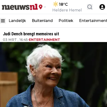
18
°C
Heldere Hemel
Landelijk
Buitenland
Politiek
Entertainmen
Judi Dench brengt memoires uit
03 MRT , 16:45
•
ENTERTAINMENT