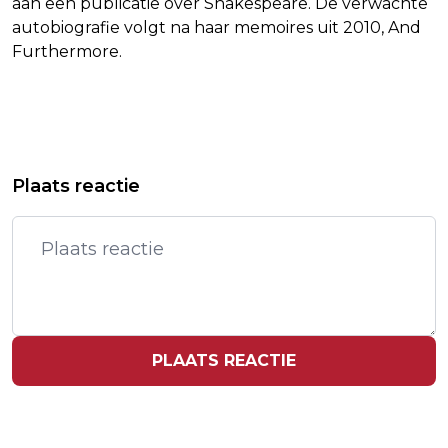
aan een publicatie over Shakespeare. De verwachte
autobiografie volgt na haar memoires uit 2010, And
Furthermore.
Vorig artikel
Volgend artikel
BEZOEK DAKLOZENOPVANG MAAKT
BRAZILIAAN RODRYGO MIST WK DOOR
Plaats reactie
INDRUK OP KONING FILIP
KRUISBANDBLESSURE
PLAATS REACTIE